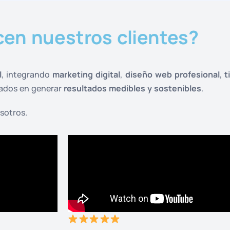
cen nuestros clientes?
l
, integrando
marketing digital
,
diseño web profesional
,
t
cados en generar
resultados medibles y sostenibles
.
sotros.