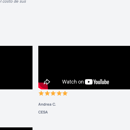
l costo de sus
Andrea C.
CESA