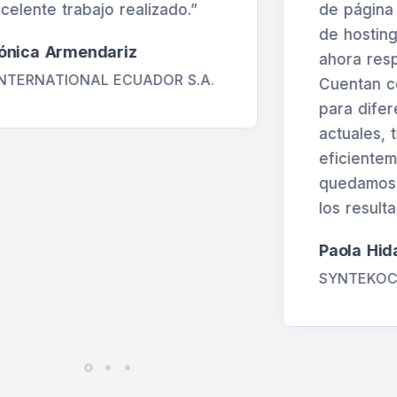
e página web, luego servicio
con su ap
e hosting, sistema contable y
EdiÁbaco
hora respaldos en la nube.
eficienci
uentan con varias soluciones
nuestros 
ara diferentes requisitos
potencia
ctuales, trabajan
corporati
ficientemente y siempre
Geovann
uedamos muy satisfechos con
ABACO CI
os resultados.”
aola Hidalgo
YNTEKOCOMPANY S.A