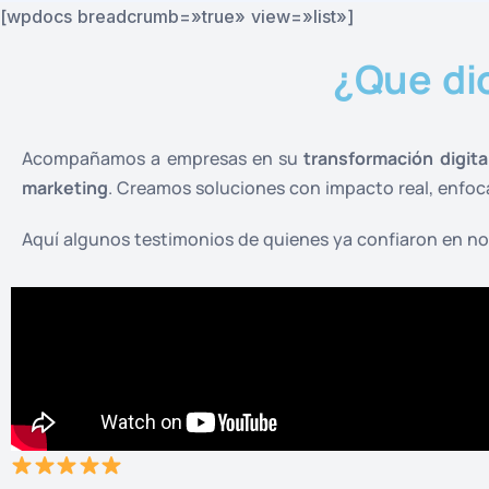
[wpdocs breadcrumb=»true» view=»list»]
¿Que di
Acompañamos a empresas en su
transformación digita
marketing
. Creamos soluciones con impacto real, enfo
Aquí algunos testimonios de quienes ya confiaron en no