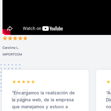
Carolina L.
IMPORTCOM
“Agradecemos mucho a la Era
“
Digital por todo el soporte que
t
nos brindó, y felicitar por el
i