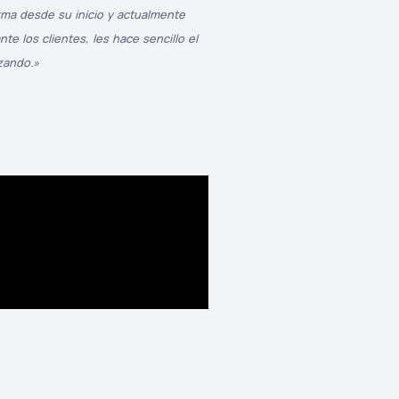
rma desde su inicio y actualmente
e los clientes, les hace sencillo el
zando.»