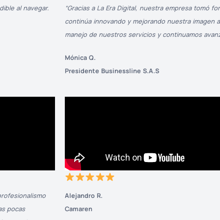
ble al navegar.
“Gracias a La Era Digital, nuestra empresa tomó fo
continúa innovando y mejorando nuestra imagen ant
manejo de nuestros servicios y continuamos avan
Mónica Q.
Presidente Businessline S.A.S
 profesionalismo
Alejandro R.
as pocas
Camaren