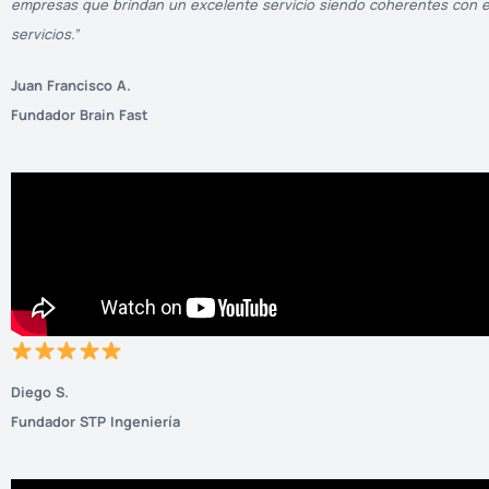
empresas que brindan un excelente servicio siendo coherentes con e
servicios.”
Juan Francisco A.
Fundador Brain Fast
Diego S.
Fundador STP Ingeniería