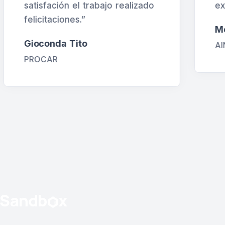
excelente trabajo realizado.”
d
d
Mónica Armendariz
a
AINTERNATIONAL ECUADOR S.A.
C
p
a
e
q
l
P
S