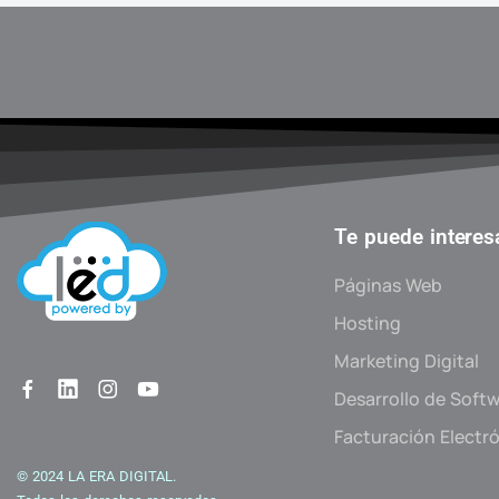
Te puede interes
Páginas Web
Hosting
Marketing Digital
Desarrollo de Soft
Facturación Electr
© 2024 LA ERA DIGITAL.