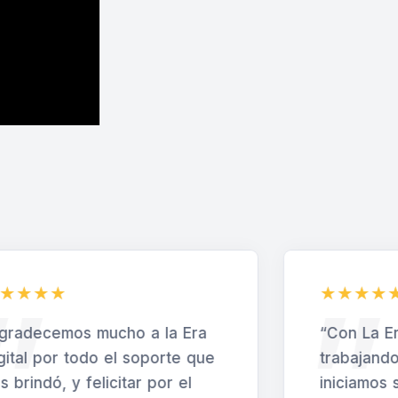
Con La Era Digital llevo
“Una visi
rabajando varios años,
estrategi
niciamos solo con renovación
Digital, 