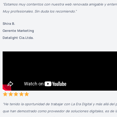
“Estamos muy contentos con nuestra web renovada amigable y entendi
Muy profesionales. Sin duda los recomiendo.”
Shira B.
Gerente Marketing
Datalight Cia.Ltda.
“He tenido la oportunidad de trabajar con La Era Digital y más allá del
que han demostrado como proveedor de soluciones digitales, es de l