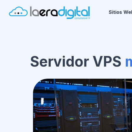
Sitios We
Servidor VPS
v