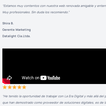
“Estamos muy contentos con nuestra web renovada amigable y entendi
Muy profesionales. Sin duda los recomiendo.”
Shira B.
Gerente Marketing
Datalight Cia.Ltda.
“He tenido la oportunidad de trabajar con La Era Digital y más allá del
que han demostrado como proveedor de soluciones digitales, es de l