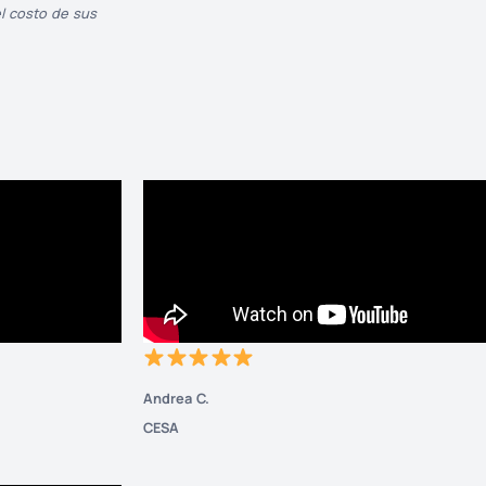
l costo de sus
Andrea C.
CESA