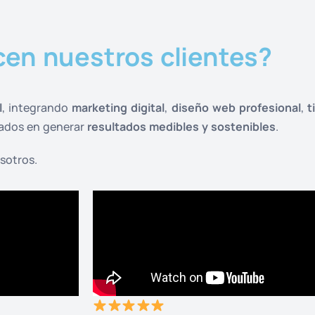
cen nuestros clientes?
l
, integrando
marketing digital
,
diseño web profesional
,
t
cados en generar
resultados medibles y sostenibles
.
sotros.