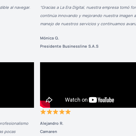
ble al navegar.
“Gracias a La Era Digital, nuestra empresa tomó fo
continúa innovando y mejorando nuestra imagen ant
manejo de nuestros servicios y continuamos avan
Mónica Q.
Presidente Businessline S.A.S
 profesionalismo
Alejandro R.
as pocas
Camaren