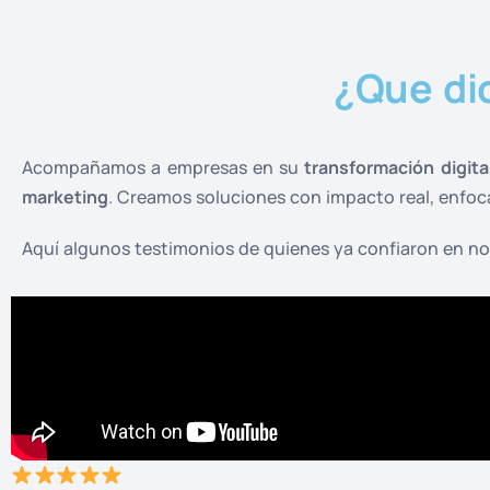
¿Que di
Acompañamos a empresas en su
transformación digita
marketing
. Creamos soluciones con impacto real, enfo
Aquí algunos testimonios de quienes ya confiaron en no