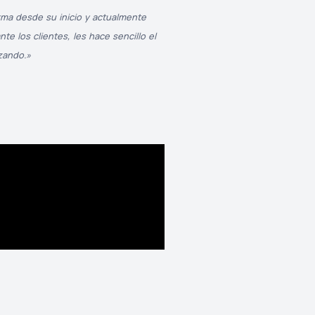
rma desde su inicio y actualmente
e los clientes, les hace sencillo el
zando.»