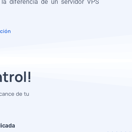
la diferencia de un servidor VPS
ación
trol!
lcance de tu
dicada