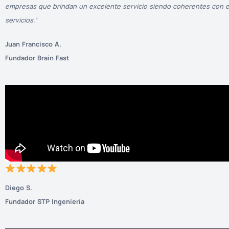
empresas que brindan un excelente servicio siendo coherentes con e
servicios.”
Juan Francisco A.
Fundador Brain Fast
Diego S.
Fundador STP Ingeniería